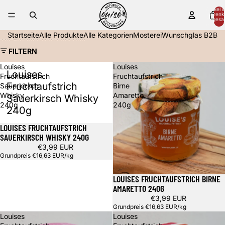
Direkt zum Inhalt
Artikel 
Warenk
insgesa
0
Startseite
Alle Produkte
Alle Kategorien
Mosterei
Wunschglas B2B
Zur Ergebnisliste springen
FILTERN
Louises
Louises
Louises
Fruchtaufstrich
Fruchtaufstrich
Fruchtaufstrich
Sauerkirsch
Birne
Whisky
Amaretto
Sauerkirsch Whisky
240g
240g
240g
LOUISES FRUCHTAUFSTRICH
SAUERKIRSCH WHISKY 240G
€3,99 EUR
Grundpreis
€16,63 EUR/kg
LOUISES FRUCHTAUFSTRICH BIRNE
AMARETTO 240G
€3,99 EUR
Grundpreis
€16,63 EUR/kg
Louises
Louises