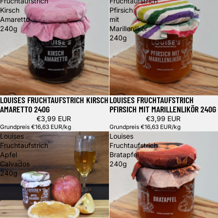
Fruchtaufstrich
Fruchtaufstrich
Kirsch
Pfirsich
Amaretto
mit
240g
Marillenlikör
240g
LOUISES FRUCHTAUFSTRICH KIRSCH
LOUISES FRUCHTAUFSTRICH
AMARETTO 240G
PFIRSICH MIT MARILLENLIKÖR 240G
€3,99 EUR
€3,99 EUR
Grundpreis
€16,63 EUR/kg
Grundpreis
€16,63 EUR/kg
Louises
Louises
Fruchtaufstrich
Fruchtaufstrich
Apfel
Bratapfel
Calvados
240g
240g