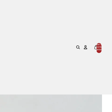
Artikel im
Warenkorb
insgesamt:
0